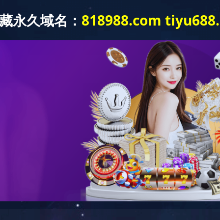
产品展示
公司简介
工程案例
荣誉证书
新闻资讯
606791608