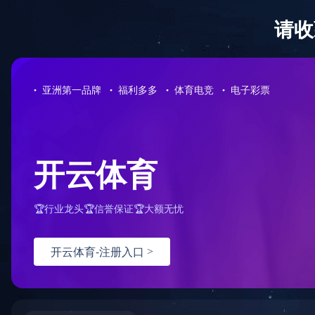
首页
13