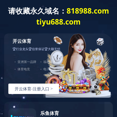
当前位置：
首页
>
产品展示
>
钢质单开门
>