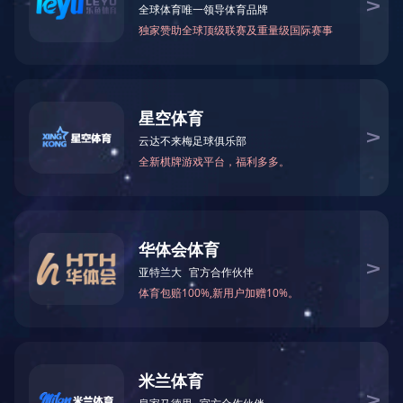
搜索
产品分类
米兰体育网页版
钢质子母门
钢质单开门
防辐射门
外挂式医用门
医用防火门