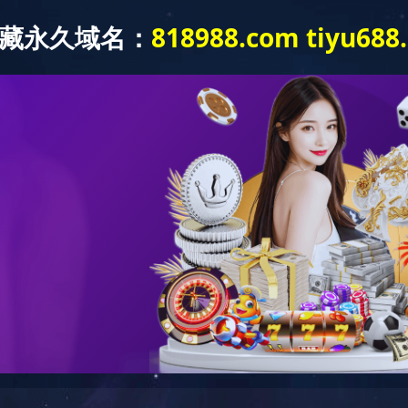
产品展示
公司简介
工程案例
荣誉证书
新闻资讯
606791608