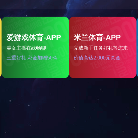
13606791608
337278367@qq.com
新闻资讯
关于我们
常见问题
公司简介
公司新闻
工程案例
客户见证
荣誉证书
成功案例
米兰体育（中